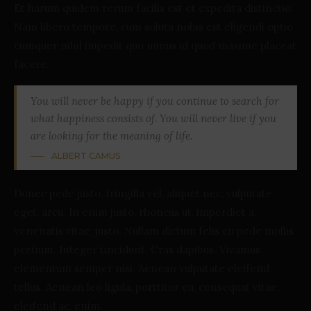
Et harum quidem rerum facilis est et expedita distinctio.
Nam libero tempore, cum soluta nobis est eligendi optio
cumquer nihil impedit quo minus id quod maxime placeat
facere.
You will never be happy if you continue to search for
what happiness consists of. You will never live if you
are looking for the meaning of life.
ALBERT CAMUS
Donec pede justo, fringilla vel, aliquet nec, vulputate
eget, arcu. In enim justo, rhoncus ut, imperdiet a,
venenatis vitae, justo. Nullam dictum felis eu pede mollis
pretium. Integer tincidunt. Cras dapibus. Vivamus
elementum semper nisi. Aenean vulputate eleifend
tellus. Aenean leo ligula, porttitor eu, consequat vitae,
eleifend ac, enim.