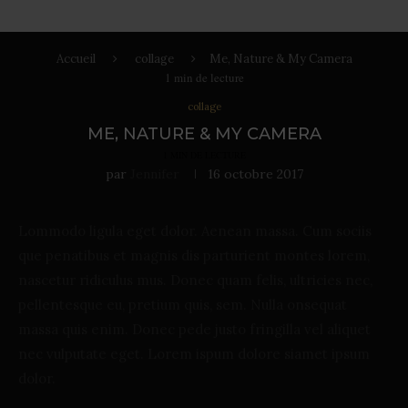
Accueil
collage
Me, Nature & My Camera
1
min de lecture
collage
ME, NATURE & MY CAMERA
1
MIN DE LECTURE
par
Jennifer
16 octobre 2017
Lommodo ligula eget dolor. Aenean massa. Cum sociis
que penatibus et magnis dis parturient montes lorem,
nascetur ridiculus mus. Donec quam felis, ultricies nec,
pellentesque eu, pretium quis, sem. Nulla onsequat
massa quis enim. Donec pede justo fringilla vel aliquet
nec vulputate eget. Lorem ispum dolore siamet ipsum
dolor.