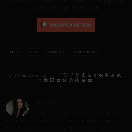
Jennifer on Patreon!
BLOG
DARK
SOLEDAD
WORDPRESS
3 Commentaires
0
JENNIFER
Fondatrice de Dust of Music, j'ai demandé à
mes amis de rejoindre cette aventure musicale. Aimant
toutes les formes d'arts, il est important pour moi de