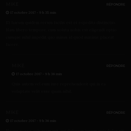
MIKE
RÉPONDRE
17 octobre 2017 - 9 h 35 min
Et harum quidem rerum facilis est et expedita distinctio.
Nam libero tempore, cum soluta nobis est eligendi optio
cumque nihil impedit quo minus id quod maxime placeat
facere.
MIKE
RÉPONDRE
17 octobre 2017 - 9 h 36 min
Quis autem vel eum iure reprehenderit qui in ea
voluptate velit esse quam nihil.
MIKE
RÉPONDRE
17 octobre 2017 - 9 h 36 min
Neque porro quisquam est, qui dolorem ipsum quia dolor sit