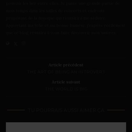
pouvoir les lier entre elles. Je passe une grande partie de
mon temps dans les salles de concerts et endroits
proposant de la musique qui réussira à me séduire.
Apportant ma folie et ma bonne humeur, j'espère réellement
que ce blog réussira à vous faire découvrir mon univers.
Article précédent
THE ART OF BEING AN INTROVERT
Article suivant
THE WORLD IS BIG
TU POURRAIS AUSSI AIMER ÇA