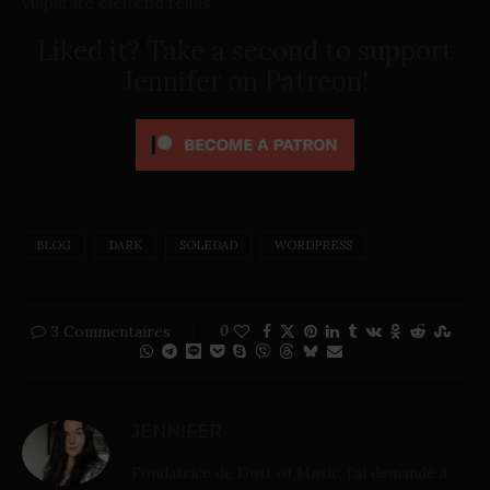
vulputate eleifend tellus.
Liked it? Take a second to support
Jennifer on Patreon!
BLOG
DARK
SOLEDAD
WORDPRESS
3 Commentaires
0
JENNIFER
Fondatrice de Dust of Music, j'ai demandé à