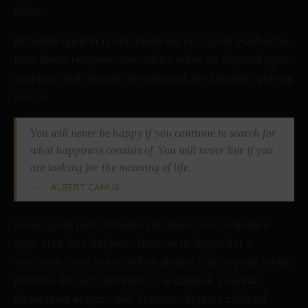
dolor.
Et harum quidem rerum facilis est et expedita distinctio.
Nam libero tempore, cum soluta nobis est eligendi optio
cumquer nihil impedit quo minus id quod maxime placeat
facere.
You will never be happy if you continue to search for
what happiness consists of. You will never live if you
are looking for the meaning of life.
ALBERT CAMUS
Donec pede justo, fringilla vel, aliquet nec, vulputate
eget, arcu. In enim justo, rhoncus ut, imperdiet a,
venenatis vitae, justo. Nullam dictum felis eu pede mollis
pretium. Integer tincidunt. Cras dapibus. Vivamus
elementum semper nisi. Aenean vulputate eleifend