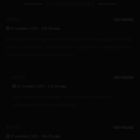
3 COMMENTAIRES
MIKE
RÉPONDRE
17 octobre 2017 - 9 h 34 min
Neque porro quisquam est, qui dolorem ipsum quia dolor sit
amet, consectetur, adipisci velit, sed quia non numquam eius
modi tempora incidunt ut labore.
MIKE
RÉPONDRE
17 octobre 2017 - 9 h 34 min
Quis autem vel eum iure reprehenderit qui in ea
voluptate velit esse quam nihil.
MIKE
RÉPONDRE
17 octobre 2017 - 9 h 35 min