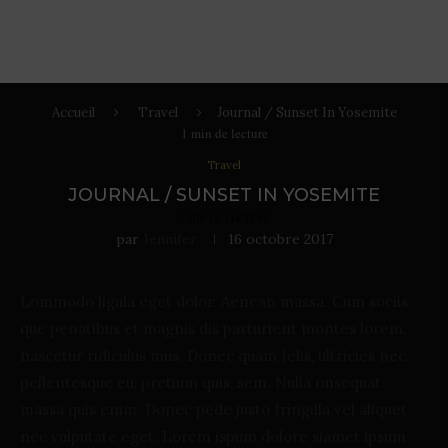
Accueil
Travel
Journal / Sunset In Yosemite
1
min de lecture
Travel
JOURNAL / SUNSET IN YOSEMITE
1
MIN DE LECTURE
par
Jennifer
16 octobre 2017
Lommodo ligula eget dolor. Aenean massa. Cum sociis
que penatibus et magnis dis parturient montes lorem,
nascetur ridiculus mus. Donec quam felis, ultricies nec,
pellentesque eu, pretium quis, sem. Nulla onsequat
massa quis enim. Donec pede justo fringilla vel aliquet
nec vulputate eget. Lorem ispum dolore siamet ipsum