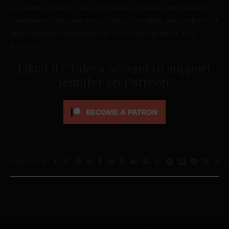
accusamus et iusto odio dignissimos ducimus qui blanditiis
esentium voluptatum deleniti atque corrupti quos dolores et
quas molestias excepturi sint occaecati cupiditate non
provident,
Liked it? Take a second to support
Jennifer on Patreon!
PARTAGER