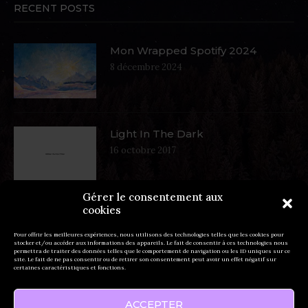
RECENT POSTS
Mon Wrapped Spotify 2024
8 décembre 2024
Light In The Dark
16 octobre 2017
Gérer le consentement aux
cookies
Autumn In West Coat
16 octobre 2017
Pour offrir les meilleures expériences, nous utilisons des technologies telles que les cookies pour
stocker et/ou accéder aux informations des appareils. Le fait de consentir à ces technologies nous
permettra de traiter des données telles que le comportement de navigation ou les ID uniques sur ce
site. Le fait de ne pas consentir ou de retirer son consentement peut avoir un effet négatif sur
certaines caractéristiques et fonctions.
ACCEPTER