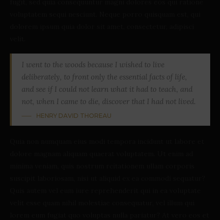
fugit, sed quia consequuntur magni dolores eos qui ratione
voluptatem sequi nesciunt. Neque porro quisquam est, qui
dolorem ipsum quia dolor sit amet, consectetur, adipisci
velit.
I went to the woods because I wished to live
deliberately, to front only the essential facts of life,
and see if I could not learn what it had to teach, and
not, when I came to die, discover that I had not lived.
HENRY DAVID THOREAU
Quia non numquam eius modi tempora incidunt ut labore et
dolore magnam aliquam quaerat voluptatem. Ut enim ad
minima veniam, quis nostrum rcitationem ullam corporis
suscipit laboriosam, nisi ut aliquid ex ea commodi sequatur?
Quis autem vel eum iure reprehenderit qui in ea voluptate
velit esse quam nihil molestiae consequatur, vel illum qui
lorem eum fugiat quo voluptas nulla pariatur? At vero eos et