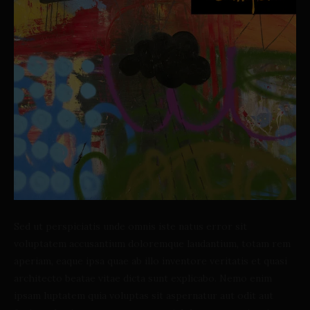
Sed ut perspiciatis unde omnis iste natus error sit
voluptatem accusantium doloremque laudantium, totam rem
aperiam, eaque ipsa quae ab illo inventore veritatis et quasi
architecto beatae vitae dicta sunt explicabo. Nemo enim
ipsam luptatem quia voluptas sit aspernatur aut odit aut