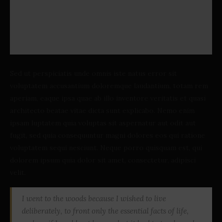
Sed ut perspiciatis unde omnis iste natus error sit
voluptatem accusantium doloremque laudantium, totam rem
aperiam, eaque ipsa quae ab illo inventore veritatis et quasi
architecto beatae vitae dicta sunt explicabo. Nemo enim
ipsam luptatem quia voluptas sit aspernatur aut odit aut
fugit, sed quia consequuntur magni dolores eos qui ratione
voluptatem sequi nesciunt. Neque porro quisquam est, qui
dolorem ipsum quia dolor sit amet, consectetur, adipisci
velit.
I went to the woods because I wished to live
deliberately, to front only the essential facts of life,