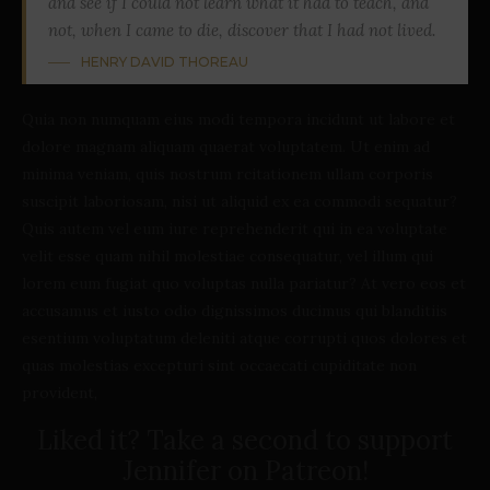
and see if I could not learn what it had to teach, and
not, when I came to die, discover that I had not lived.
HENRY DAVID THOREAU
Quia non numquam eius modi tempora incidunt ut labore et
dolore magnam aliquam quaerat voluptatem. Ut enim ad
minima veniam, quis nostrum rcitationem ullam corporis
suscipit laboriosam, nisi ut aliquid ex ea commodi sequatur?
Quis autem vel eum iure reprehenderit qui in ea voluptate
velit esse quam nihil molestiae consequatur, vel illum qui
lorem eum fugiat quo voluptas nulla pariatur? At vero eos et
accusamus et iusto odio dignissimos ducimus qui blanditiis
esentium voluptatum deleniti atque corrupti quos dolores et
quas molestias excepturi sint occaecati cupiditate non
provident,
Liked it? Take a second to support
Jennifer on Patreon!