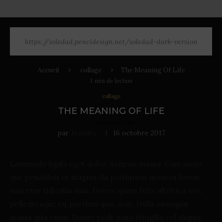
https://soledad.pencidesign.net/soledad-dark-version
Accueil
collage
The Meaning Of Life
1
min de lecture
collage
THE MEANING OF LIFE
1
MIN DE LECTURE
par
Jennifer
16 octobre 2017
Lommodo ligula eget dolor. Aenean massa. Cum sociis
que penatibus et magnis dis parturient montes lorem,
nascetur ridiculus mus. Donec quam felis, ultricies nec,
pellentesque eu, pretium quis, sem. Nulla onsequat
massa quis enim. Donec pede justo fringilla vel aliquet