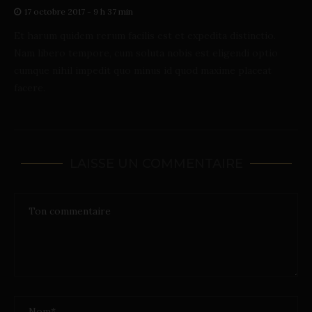
17 octobre 2017 - 9 h 37 min
Et harum quidem rerum facilis est et expedita distinctio.
Nam libero tempore, cum soluta nobis est eligendi optio
cumque nihil impedit quo minus id quod maxime placeat
facere.
LAISSE UN COMMENTAIRE