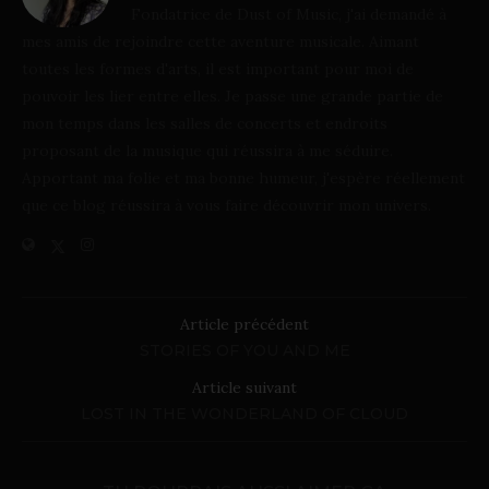
Fondatrice de Dust of Music, j'ai demandé à
mes amis de rejoindre cette aventure musicale. Aimant
toutes les formes d'arts, il est important pour moi de
pouvoir les lier entre elles. Je passe une grande partie de
mon temps dans les salles de concerts et endroits
proposant de la musique qui réussira à me séduire.
Apportant ma folie et ma bonne humeur, j'espère réellement
que ce blog réussira à vous faire découvrir mon univers.
Article précédent
STORIES OF YOU AND ME
Article suivant
LOST IN THE WONDERLAND OF CLOUD