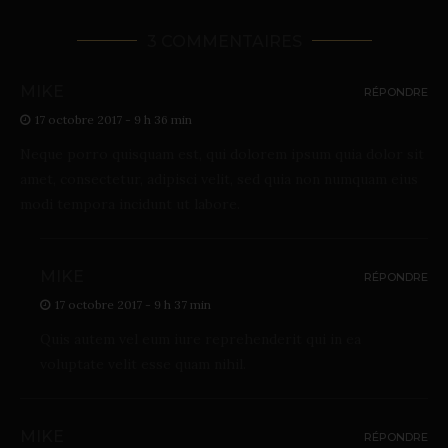
3 COMMENTAIRES
MIKE
RÉPONDRE
17 octobre 2017 - 9 h 36 min
Neque porro quisquam est, qui dolorem ipsum quia dolor sit
amet, consectetur, adipisci velit, sed quia non numquam eius
modi tempora incidunt ut labore.
MIKE
RÉPONDRE
17 octobre 2017 - 9 h 37 min
Quis autem vel eum iure reprehenderit qui in ea
voluptate velit esse quam nihil.
MIKE
RÉPONDRE