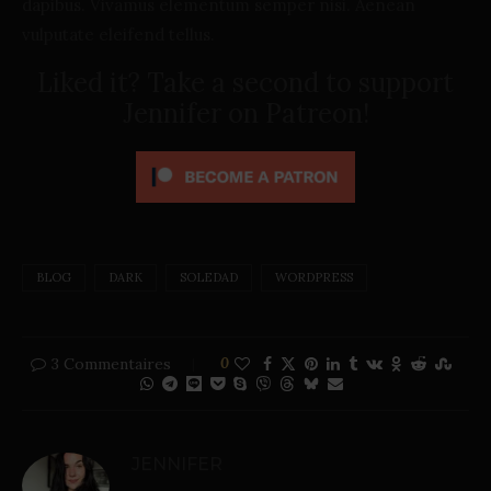
dapibus. Vivamus elementum semper nisi. Aenean
vulputate eleifend tellus.
Liked it? Take a second to support
Jennifer on Patreon!
BLOG
DARK
SOLEDAD
WORDPRESS
3 Commentaires
0
JENNIFER