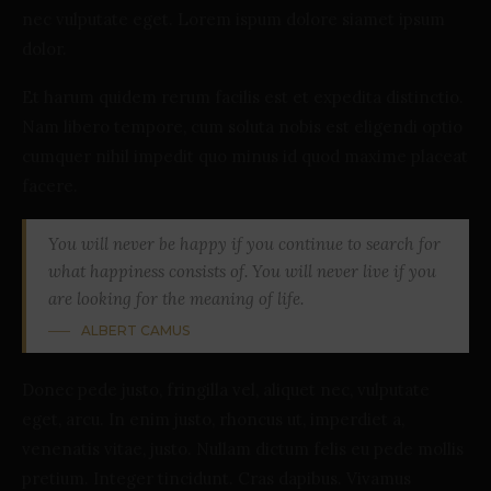
nec vulputate eget. Lorem ispum dolore siamet ipsum
dolor.
Et harum quidem rerum facilis est et expedita distinctio.
Nam libero tempore, cum soluta nobis est eligendi optio
cumquer nihil impedit quo minus id quod maxime placeat
facere.
You will never be happy if you continue to search for
what happiness consists of. You will never live if you
are looking for the meaning of life.
ALBERT CAMUS
Donec pede justo, fringilla vel, aliquet nec, vulputate
eget, arcu. In enim justo, rhoncus ut, imperdiet a,
venenatis vitae, justo. Nullam dictum felis eu pede mollis
pretium. Integer tincidunt. Cras dapibus. Vivamus