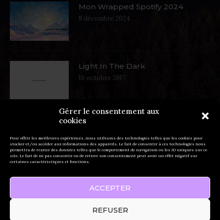
Mon Wrapped Spotify 2024
8 décembre 2024
Light In The Dark
16 octobre 2017
Gérer le consentement aux
cookies
Autumn In West Coat
16 octobre 2017
Pour offrir les meilleures expériences, nous utilisons des technologies telles que les cookies pour
stocker et/ou accéder aux informations des appareils. Le fait de consentir à ces technologies nous
permettra de traiter des données telles que le comportement de navigation ou les ID uniques sur ce
site. Le fait de ne pas consentir ou de retirer son consentement peut avoir un effet négatif sur
certaines caractéristiques et fonctions.
ACCEPTER
REFUSER