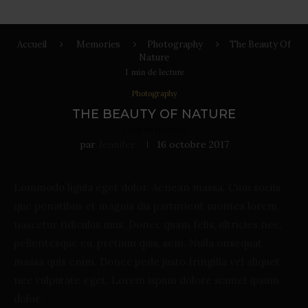
Accueil
Memories
Photography
The Beauty Of
Nature
1
min de lecture
Photography
THE BEAUTY OF NATURE
1
MIN DE LECTURE
par
Jennifer
16 octobre 2017
Lommodo ligula eget dolor. Aenean massa. Cum sociis
que penatibus et magnis dis parturient montes lorem,
nascetur ridiculus mus. Donec quam felis, ultricies nec,
pellentesque eu, pretium quis, sem. Nulla onsequat
massa quis enim. Donec pede justo fringilla vel aliquet
nec vulputate eget. Lorem ispum dolore siamet ipsum
dolor.