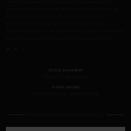
toutes les formes d'arts, il est important pour moi de
pouvoir les lier entre elles. Je passe une grande partie de
mon temps dans les salles de concerts et endroits
proposant de la musique qui réussira à me séduire.
Apportant ma folie et ma bonne humeur, j'espère réellement
que ce blog réussira à vous faire découvrir mon univers.
Article précédent
HOW TO BE ALONE
Article suivant
NEW YEAR EVE IN NEW YORK
TU POURRAIS AUSSI AIMER ÇA