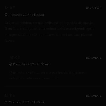
MIKE
RÉPONDRE
17 octobre 2017 - 9 h 33 min
Et harum quidem rerum facilis est et expedita distinctio.
Nam libero tempore, cum soluta nobis est eligendi optio
cumque nihil impedit quo minus id quod maxime placeat
facere.
MIKE
RÉPONDRE
17 octobre 2017 - 9 h 33 min
Quis autem vel eum iure reprehenderit qui in ea
voluptate velit esse quam nihil.
MIKE
RÉPONDRE
17 octobre 2017 - 9 h 33 min