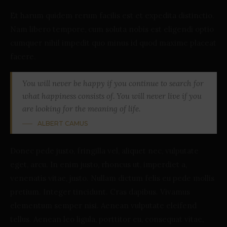
Et harum quidem rerum facilis est et expedita distinctio.
Nam libero tempore, cum soluta nobis est eligendi optio
cumquer nihil impedit quo minus id quod maxime placeat
facere.
You will never be happy if you continue to search for
what happiness consists of. You will never live if you
are looking for the meaning of life.
ALBERT CAMUS
Donec pede justo, fringilla vel, aliquet nec, vulputate
eget, arcu. In enim justo, rhoncus ut, imperdiet a,
venenatis vitae, justo. Nullam dictum felis eu pede mollis
pretium. Integer tincidunt. Cras dapibus. Vivamus
elementum semper nisi. Aenean vulputate eleifend
tellus. Aenean leo ligula, porttitor eu, consequat vitae,