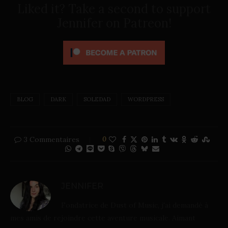
Liked it? Take a second to support
Jennifer on Patreon!
BLOG
DARK
SOLEDAD
WORDPRESS
3 Commentaires
0
JENNIFER
Fondatrice de Dust of Music, j'ai demandé à
mes amis de rejoindre cette aventure musicale. Aimant