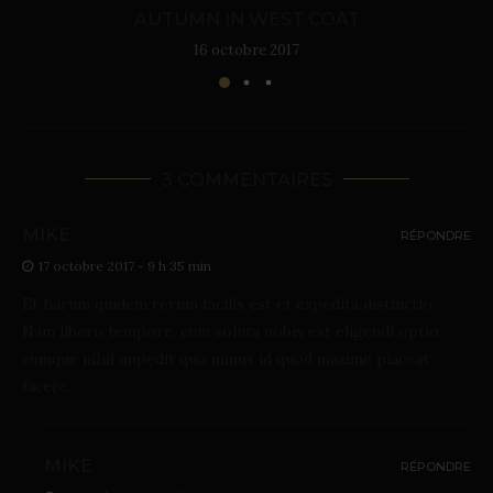
AUTUMN IN WEST COAT
16 octobre 2017
3 COMMENTAIRES
MIKE
RÉPONDRE
17 octobre 2017 - 9 h 35 min
Et harum quidem rerum facilis est et expedita distinctio.
Nam libero tempore, cum soluta nobis est eligendi optio
cumque nihil impedit quo minus id quod maxime placeat
facere.
MIKE
RÉPONDRE