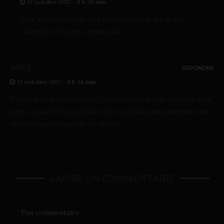
17 octobre 2017 - 9 h 35 min
Quis autem vel eum iure reprehenderit qui in ea
voluptate velit esse quam nihil.
MIKE
RÉPONDRE
17 octobre 2017 - 9 h 36 min
Neque porro quisquam est, qui dolorem ipsum quia dolor sit
amet, consectetur, adipisci velit, sed quia non numquam eius
modi tempora incidunt ut labore.
LAISSE UN COMMENTAIRE