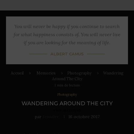
You will never be happy if you continue to search
for what happiness consists of. You will never live
if you are looking for the meaning of life.
ALBERT CAMUS
Accueil
Memories
Photography
Wandering
Around The City
1
min de lecture
Photography
WANDERING AROUND THE CITY
1
MIN DE LECTURE
par
Jennifer
16 octobre 2017