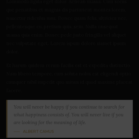
Lommodo ligula eget dolor. Aenean massa. Cum sociis
que penatibus et magnis dis parturient montes lorem,
nascetur ridiculus mus. Donec quam felis, ultricies nec,
pellentesque eu, pretium quis, sem. Nulla onsequat
massa quis enim. Donec pede justo fringilla vel aliquet
nec vulputate eget. Lorem ispum dolore siamet ipsum
dolor.
Et harum quidem rerum facilis est et expedita distinctio.
Nam libero tempore, cum soluta nobis est eligendi optio
cumquer nihil impedit quo minus id quod maxime placeat
facere.
You will never be happy if you continue to search for
what happiness consists of. You will never live if you
are looking for the meaning of life.
ALBERT CAMUS