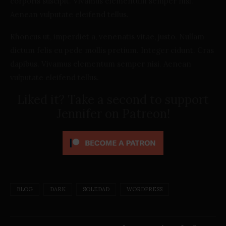
corporis suscipit. Vivamus elementum semper nisi.
Aenean vulputate eleifend tellus.
Rhoncus ut, imperdiet a, venenatis vitae, justo. Nullam
dictum felis eu pede mollis pretium. Integer cidunt. Cras
dapibus. Vivamus elementum semper nisi. Aenean
vulputate eleifend tellus.
Liked it? Take a second to support
Jennifer on Patreon!
BLOG
DARK
SOLEDAD
WORDPRESS