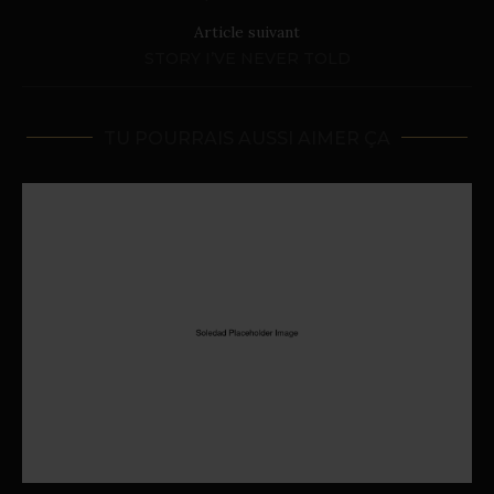
Article suivant
STORY I’VE NEVER TOLD
TU POURRAIS AUSSI AIMER ÇA