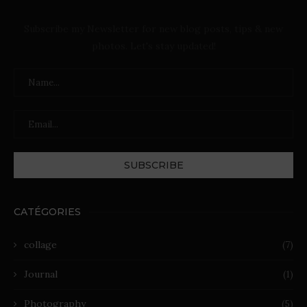
Subscribe my Newsletter for new blog posts, tips & new
photos. Let's stay updated!
CATÉGORIES
collage
(7)
Journal
(1)
Photography
(5)