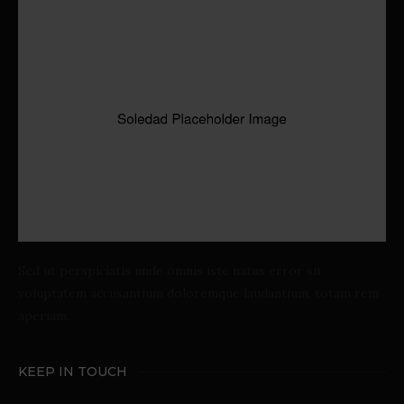
Sed ut perspiciatis unde omnis iste natus error sit
voluptatem accusantium doloremque laudantium, totam rem
aperiam.
KEEP IN TOUCH